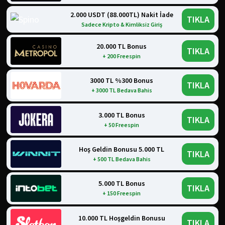
2.000 USDT (88.000TL) Nakit İade
TIKLA
Sadece Kripto & Kimliksiz Giriş
20.000 TL Bonus
TIKLA
+ 200 Freespin
3000 TL %300 Bonus
TIKLA
+ 3000 TL Bedava Bahis
3.000 TL Bonus
TIKLA
+ 50 Freespin
Hoş Geldin Bonusu 5.000 TL
TIKLA
+ 500 TL Bedava Bahis
5.000 TL Bonus
TIKLA
+ 150 Freespin
10.000 TL Hoşgeldin Bonusu
TIKLA