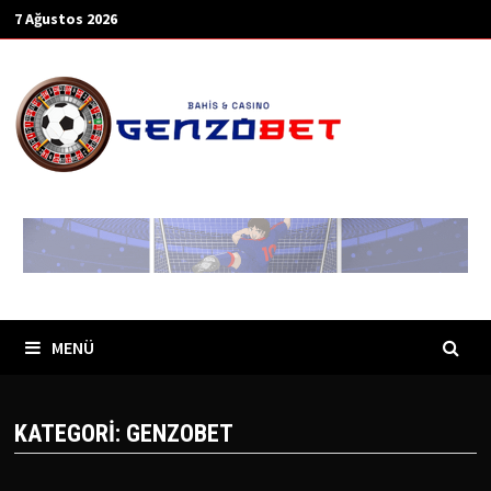
İçeriğe
7 Ağustos 2026
geç
MENÜ
KATEGORI:
GENZOBET