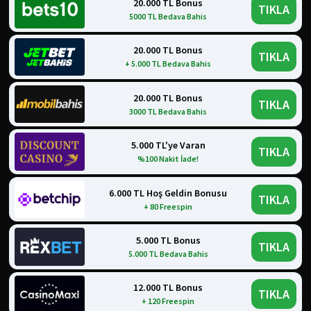
20.000 TL Bonus
TIKLA
5000 TL Bedava Bahis
20.000 TL Bonus
TIKLA
+ 5.000 TL Bedava Bahis
20.000 TL Bonus
TIKLA
3000 TL Bedava Bahis
5.000 TL'ye Varan
TIKLA
%100 Nakit İade!
6.000 TL Hoş Geldin Bonusu
TIKLA
+ 80 Freespin
5.000 TL Bonus
TIKLA
5.000 TL Bedava Bahis
12.000 TL Bonus
TIKLA
+ 120 Freespin