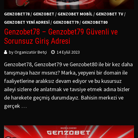
GENZOBET78
/
GENZOBET
/
GENZOBET MOBIL
/
GENZOBET TV
/
GENZOBET YENI ADRESI
/
GENZOBET79
/
GENZOBET80
Genzobet78 – Genzobet79 Güvenli ve
Sorunsuz Giriş Adresi
by
Organizatör Betçi
14 Eylül 2023
Genzobet78, Genzobet79 ve Genzobet80 ile bir kez daha
tanışmaya hazır mısınız? Marka, yepyeni bir domain ile
faaliyetlerine aralıksız devam ediyor ve bu kusursuz
aileyi sizlere de anlatmak ve tavsiye etmek adına bizler
de harekete geçmiş durumdayız. Bahisin merkezi ve
gerçek …