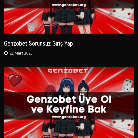
Genzobet Sorunsuz Giriş Yap
21 Mart 2023