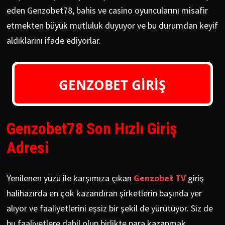
eden Genzobet78, bahis ve casino oyuncularını misafir
etmekten büyük mutluluk duyuyor ve bu durumdan keyif
aldıklarını ifade ediyorlar.
Genzobet78 Son Hızlı Giriş
Adresi
Yenilenen yüzü ile karşımıza çıkan
Genzobet TV
giriş
halihazırda en çok kazandıran şirketlerin başında yer
alıyor ve faaliyetlerini eşsiz bir şekil de yürütüyor. Siz de
bu faaliyetlere dahil olup birlikte para kazanmak