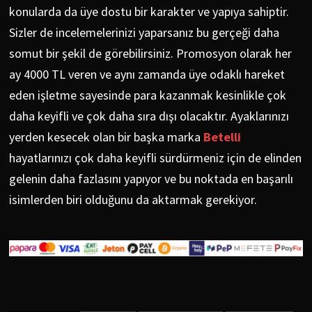
konularda da üye dostu bir karakter ve yapıya sahiptir.
Sizler de incelemelerinizi yaparsanız bu gerçeği daha
somut bir şekil de görebilirsiniz. Promosyon olarak her
ay 4000 TL veren ve aynı zamanda üye odaklı hareket
eden işletme sayesinde para kazanmak kesinlikle çok
daha keyifli ve çok daha sıra dışı olacaktır. Ayaklarınızı
yerden kesecek olan bir başka marka
Betelli
hayatlarınızı çok daha keyifli sürdürmeniz için de elinden
gelenin daha fazlasını yapıyor ve bu noktada en başarılı
isimlerden biri olduğunu da aktarmak gerekiyor.