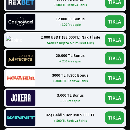
TIKLA
5.000 TL Bedava Bahis
12.000 TL Bonus
TIKLA
+ 120 Freespin
2.000 USDT (88.000TL) Nakit İade
TIKLA
Sadece Kripto & Kimliksiz Giriş
20.000 TL Bonus
TIKLA
+ 200 Freespin
3000 TL %300 Bonus
TIKLA
+ 3000 TL Bedava Bahis
3.000 TL Bonus
TIKLA
+ 50 Freespin
Hoş Geldin Bonusu 5.000 TL
TIKLA
+ 500 TL Bedava Bahis