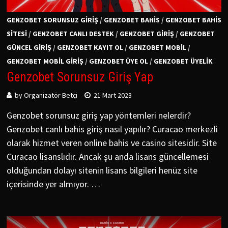
GENZOBET SORUNSUZ GIRIŞ
/
GENZOBET BAHIS
/
GENZOBET BAHIS
SITESI
/
GENZOBET CANLI DESTEK
/
GENZOBET GIRIŞ
/
GENZOBET
GÜNCEL GIRIŞ
/
GENZOBET KAYIT OL
/
GENZOBET MOBIL
/
GENZOBET MOBIL GIRIŞ
/
GENZOBET ÜYE OL
/
GENZOBET ÜYELIK
Genzobet Sorunsuz Giriş Yap
by
Organizatör Betçi
21 Mart 2023
Genzobet sorunsuz giriş yap yöntemleri nelerdir?
Genzobet canlı bahis giriş nasıl yapılır? Curacao merkezli
olarak hizmet veren online bahis ve casino sitesidir. Site
Curacao lisanslıdır. Ancak şu anda lisans güncellemesi
olduğundan dolayı sitenin lisans bilgileri henüz site
içerisinde yer almıyor. …