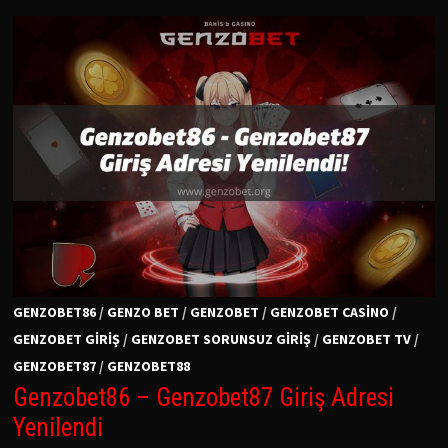
GENZOBET86
/
GENZO BET
/
GENZOBET
/
GENZOBET CASINO
/
GENZOBET GIRIŞ
/
GENZOBET SORUNSUZ GIRIŞ
/
GENZOBET TV
/
GENZOBET87
/
GENZOBET88
Genzobet86 – Genzobet87 Giriş Adresi
Yenilendi