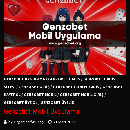
GENZOBET UYGULAMA
/
GENZOBET BAHIS
/
GENZOBET BAHIS
SITESI
/
GENZOBET GIRIŞ
/
GENZOBET GÜNCEL GIRIŞ
/
GENZOBET
KAYIT OL
/
GENZOBET MOBIL
/
GENZOBET MOBIL GIRIŞ
/
GENZOBET ÜYE OL
/
GENZOBET ÜYELIK
Genzobet Mobil Uygulama
by
Organizatör Betçi
21 Mart 2023