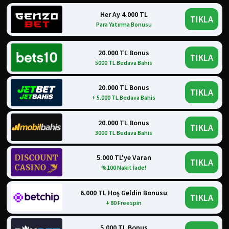
Her Ay 4.000 TL
TIKLA
Para Yatırma Bonusu
20.000 TL Bonus
TIKLA
5000 TL Bedava Bahis
20.000 TL Bonus
TIKLA
+ 5.000 TL Bedava Bahis
20.000 TL Bonus
TIKLA
3000 TL Bedava Bahis
5.000 TL'ye Varan
TIKLA
%100 Nakit İade!
6.000 TL Hoş Geldin Bonusu
TIKLA
+ 80 Freespin
5.000 TL Bonus