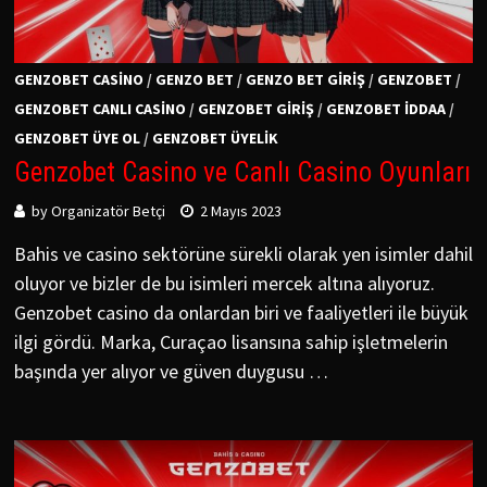
GENZOBET CASINO
/
GENZO BET
/
GENZO BET GIRIŞ
/
GENZOBET
/
GENZOBET CANLI CASINO
/
GENZOBET GIRIŞ
/
GENZOBET IDDAA
/
GENZOBET ÜYE OL
/
GENZOBET ÜYELIK
Genzobet Casino ve Canlı Casino Oyunları
by
Organizatör Betçi
2 Mayıs 2023
Bahis ve casino sektörüne sürekli olarak yen isimler dahil
oluyor ve bizler de bu isimleri mercek altına alıyoruz.
Genzobet casino da onlardan biri ve faaliyetleri ile büyük
ilgi gördü. Marka, Curaçao lisansına sahip işletmelerin
başında yer alıyor ve güven duygusu …