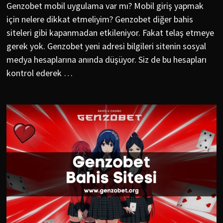
Genzobet mobil uygulama var mı? Mobil giriş yapmak
için nelere dikkat etmeliyim? Genzobet diğer bahis
siteleri gibi kapanmadan etkileniyor. Fakat telaş etmeye
gerek yok. Genzobet yeni adresi bilgileri sitenin sosyal
medya hesaplarına anında düşüyor. Siz de bu hesapları
kontrol ederek …