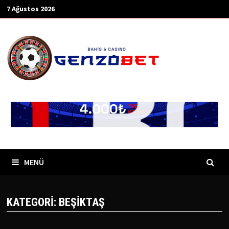
İçeriğe
7 Ağustos 2026
geç
MENÜ
KATEGORI:
BEŞIKTAŞ