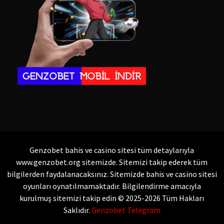
Genzobet bahis ve casino sitesi tüm detaylarıyla
www.genzobet.org sitemizde. Sitemizi takip ederek tüm
bilgilerden faydalanacaksınız. Sitemizde bahis ve casino sitesi
oyunları oynatılmamaktadır. Bilgilendirme amacıyla
kurulmuş sitemizi takip edin © 2025-2026 Tüm Hakları
Saklıdır.
Genzobet Telegram