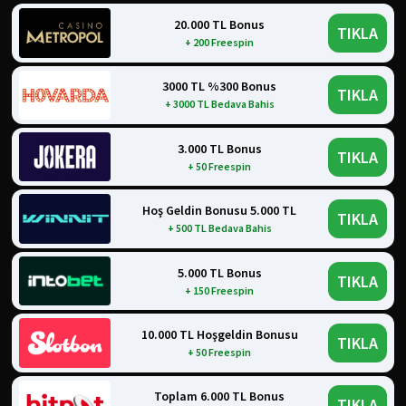
20.000 TL Bonus
TIKLA
+ 200 Freespin
3000 TL %300 Bonus
TIKLA
+ 3000 TL Bedava Bahis
3.000 TL Bonus
TIKLA
+ 50 Freespin
Hoş Geldin Bonusu 5.000 TL
TIKLA
+ 500 TL Bedava Bahis
5.000 TL Bonus
TIKLA
+ 150 Freespin
10.000 TL Hoşgeldin Bonusu
TIKLA
+ 50 Freespin
Toplam 6.000 TL Bonus
TIKLA