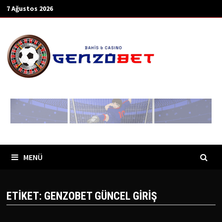
İçeriğe
7 Ağustos 2026
geç
MENÜ
ETIKET:
GENZOBET GÜNCEL GIRIŞ