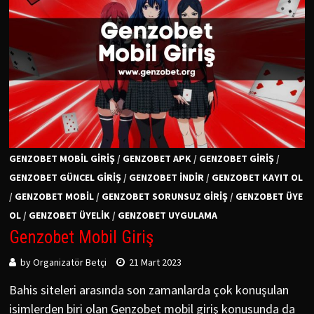
GENZOBET MOBIL GIRIŞ
/
GENZOBET APK
/
GENZOBET GIRIŞ
/
GENZOBET GÜNCEL GIRIŞ
/
GENZOBET INDIR
/
GENZOBET KAYIT OL
/
GENZOBET MOBIL
/
GENZOBET SORUNSUZ GIRIŞ
/
GENZOBET ÜYE
OL
/
GENZOBET ÜYELIK
/
GENZOBET UYGULAMA
Genzobet Mobil Giriş
by
Organizatör Betçi
21 Mart 2023
Bahis siteleri arasında son zamanlarda çok konuşulan
isimlerden biri olan Genzobet mobil giriş konusunda da