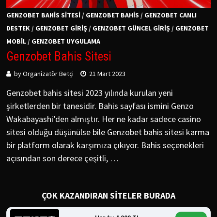
GENZOBET BAHIS SITESI
/
GENZOBET BAHIS
/
GENZOBET CANLI
DESTEK
/
GENZOBET GIRIŞ
/
GENZOBET GÜNCEL GIRIŞ
/
GENZOBET
MOBIL
/
GENZOBET UYGULAMA
Genzobet Bahis Sitesi
by
Organizatör Betçi
21 Mart 2023
Genzobet bahis sitesi 2023 yılında kurulan yeni
şirketlerden bir tanesidir. Bahis sayfası ismini Genzo
Wakabayashi’den almıştır. Her ne kadar sadece casino
sitesi olduğu düşünülse bile Genzobet bahis sitesi karma
bir platform olarak karşımıza çıkıyor. Bahis seçenekleri
açısından son derece çeşitli, …
ÇOK KAZANDIRAN SİTELER BURADA