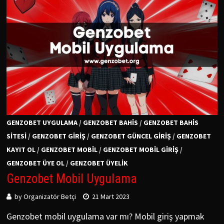
GENZOBET UYGULAMA
/
GENZOBET BAHIS
/
GENZOBET BAHIS
SITESI
/
GENZOBET GIRIŞ
/
GENZOBET GÜNCEL GIRIŞ
/
GENZOBET
KAYIT OL
/
GENZOBET MOBIL
/
GENZOBET MOBIL GIRIŞ
/
GENZOBET ÜYE OL
/
GENZOBET ÜYELIK
Genzobet Mobil Uygulama
by
Organizatör Betçi
21 Mart 2023
Genzobet mobil uygulama var mı? Mobil giriş yapmak