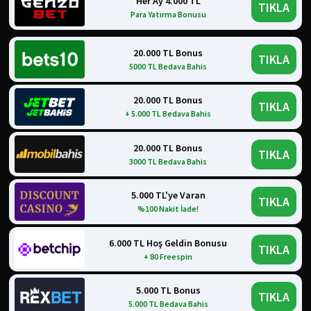
Her Ay 4.000 TL
TIKLA
Para Yatırma Bonusu
20.000 TL Bonus
TIKLA
5000 TL Bedava Bahis
20.000 TL Bonus
TIKLA
+ 5.000 TL Bedava Bahis
20.000 TL Bonus
TIKLA
3000 TL Bedava Bahis
5.000 TL'ye Varan
TIKLA
%100 Nakit İade!
6.000 TL Hoş Geldin Bonusu
TIKLA
+ 80 Freespin
5.000 TL Bonus
TIKLA
5.000 TL Bedava Bahis