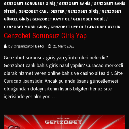
GENZOBET SORUNSUZ GIRIŞ
/
GENZOBET BAHIS
/
GENZOBET BAHIS
SITESI
/
GENZOBET CANLI DESTEK
/
GENZOBET GIRIŞ
/
GENZOBET
GÜNCEL GIRIŞ
/
GENZOBET KAYIT OL
/
GENZOBET MOBIL
/
GENZOBET MOBIL GIRIŞ
/
GENZOBET ÜYE OL
/
GENZOBET ÜYELIK
Genzobet Sorunsuz Giriş Yap
by
Organizatör Betçi
21 Mart 2023
Genzobet sorunsuz giriş yap yöntemleri nelerdir?
Genzobet canlı bahis giriş nasıl yapılır? Curacao merkezli
olarak hizmet veren online bahis ve casino sitesidir. Site
Curacao lisanslıdır. Ancak şu anda lisans güncellemesi
olduğundan dolayı sitenin lisans bilgileri henüz site
içerisinde yer almıyor. …