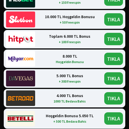
+ 150 Freespin
10.000 TL Hoşgeldin Bonusu
TIKLA
+ 50 Freespin
Toplam 6.000 TL Bonus
TIKLA
+ 100 Freespin
8.000 TL
TIKLA
Hoşgeldin Bonusu
5.000 TL Bonus
TIKLA
+ 300 Freespin
4.000 TL Bonus
TIKLA
1000 TL Bedava Bahis
Hoşgeldin Bonusu 5.050 TL
TIKLA
+ 500 TL Bedava Bahis